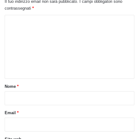
Il tuo indirizzo email non sarà pubblicato.
I campi obbligatori sono
contrassegnati
*
C
o
m
m
e
n
t
o
Nome
*
*
Email
*