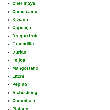
Cherimoya
Camu camu
Kiwano
Cupuaçu
Dragon fruit
Granadilla
Durian
Feijoa
Mangostano
Litchi
Pepino
Alchechengi
Carambola
Platano