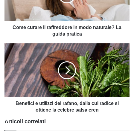
modo
naturale?
La
guida
pratica
Come curare il raffreddore in modo naturale? La
guida pratica
Benefici
e
utilizzi
del
rafano,
dalla
cui
radice
si
ottiene
Benefici e utilizzi del rafano, dalla cui radice si
la
ottiene la celebre salsa cren
celebre
Articoli correlati
salsa
cren