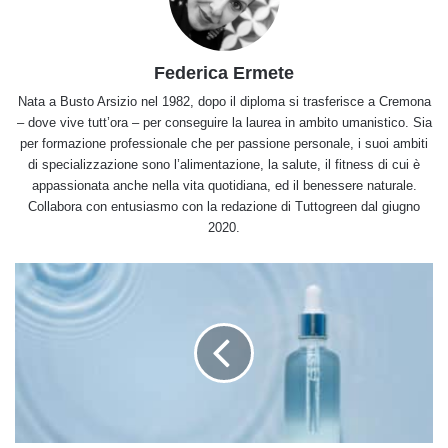
Federica Ermete
Nata a Busto Arsizio nel 1982, dopo il diploma si trasferisce a Cremona
– dove vive tutt’ora – per conseguire la laurea in ambito umanistico. Sia
per formazione professionale che per passione personale, i suoi ambiti
di specializzazione sono l’alimentazione, la salute, il fitness di cui è
appassionata anche nella vita quotidiana, ed il benessere naturale.
Collabora con entusiasmo con la redazione di Tuttogreen dal giugno
2020.
Acqua
micellare,
il
prodotto
due
in
uno
per
la