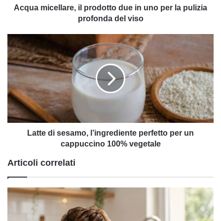
pulizia
Acqua micellare, il prodotto due in uno per la pulizia
profonda
profonda del viso
del
viso
Latte
di
sesamo,
l’ingrediente
perfetto
per
un
cappuccino
100%
vegetale
Latte di sesamo, l’ingrediente perfetto per un
cappuccino 100% vegetale
Articoli correlati