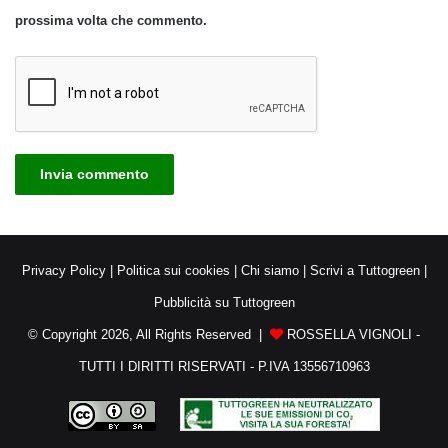
prossima volta che commento.
Privacy Policy
|
Politica sui cookies
|
Chi siamo
|
Scrivi a Tuttogreen
|
Pubblicità su Tuttogreen
© Copyright 2026, All Rights Reserved |
ROSSELLA VIGNOLI -
TUTTI I DIRITTI RISERVATI - P.IVA 13556710963