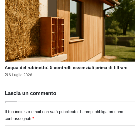
Acqua del rubinetto: 5 controlli essenziali prima di filtrare
6 Luglio 2026
Lascia un commento
Il tuo indirizzo email non sarà pubblicato.
I campi obbligatori sono
contrassegnati
*
C
o