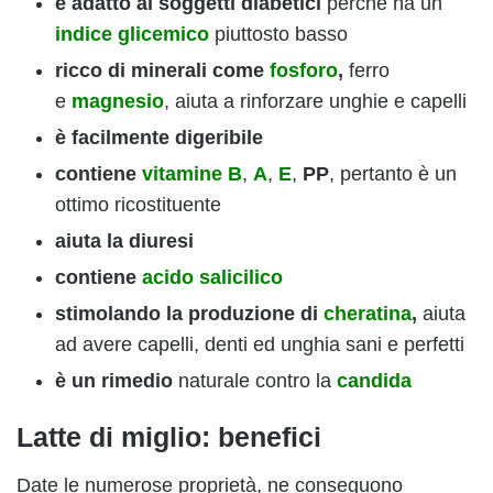
è adatto ai soggetti diabetici
perché ha un
indice glicemico
piuttosto basso
ricco di minerali come
fosforo
,
ferro
e
magnesio
, aiuta a rinforzare unghie e capelli
è facilmente digeribile
contiene
vitamine B
,
A
,
E
,
PP
, pertanto è un
ottimo ricostituente
aiuta la diuresi
contiene
acido salicilico
stimolando la produzione di
cheratina
,
aiuta
ad avere capelli, denti ed unghia sani e perfetti
è un rimedio
naturale contro la
candida
Latte di miglio: benefici
Date le numerose proprietà, ne conseguono