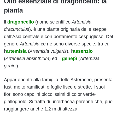
Olio essenziale di dragoncello: la
pianta
ll
dragoncello
(nome scientifico
Artemisia
dracunculus
), è una pianta originaria delle steppe
dell’Asia centrale e con portamento cespuglioso. Del
genere
Artemisia
ce ne sono diverse specie, tra cui
l’
artemisia
(
Artemisia vulgaris
), l’
assenzio
(
Artemisia absinthium
) ed il
genepì
(
Artemisia
genipi
).
Appartenente alla famiglia delle Asteracee, presenta
fusti molto ramificati e foglie lisce e strette. I suoi
fiori sono capolini piccolissimi di color verde-
giallognolo. Si tratta di un’erbacea perenne che, può
raggiungere anche 1,2 m di altezza.