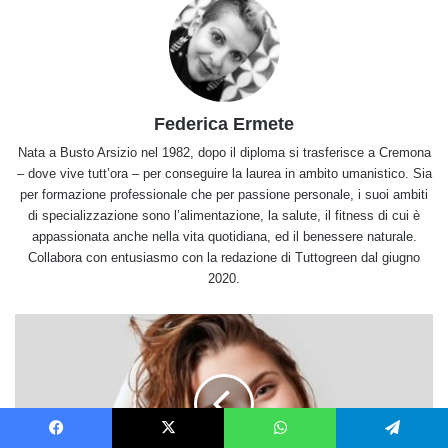
Federica Ermete
Nata a Busto Arsizio nel 1982, dopo il diploma si trasferisce a Cremona
– dove vive tutt’ora – per conseguire la laurea in ambito umanistico. Sia
per formazione professionale che per passione personale, i suoi ambiti
di specializzazione sono l’alimentazione, la salute, il fitness di cui è
appassionata anche nella vita quotidiana, ed il benessere naturale.
Collabora con entusiasmo con la redazione di Tuttogreen dal giugno
2020.
I
migliori
rimedi
naturali
per
i
Facebook
X
WhatsApp
Telegram