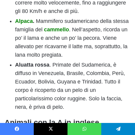
correre molto velocemente, fino a raggiungere
gli 80 Km/h e anche di più.
Alpaca
.
Mammifero sudamericano della stessa
famiglia del
cammello
. Nell’aspetto, ricorda un
po’ il lama e anche un po’ la pecora. Viene
allevato per ricavarne il latte ma, soprattutto, la
lana molto pregiata.
Aluatta rossa
. Primate del Sudamerica, è
diffuso in Venezuela, Brasile, Colombia, Perù,
Ecuador, Bolivia, Guyana e Trinidad. Tutto il
corpo è ricoperto da un pelo di un
particolarissimo color ruggine. Solo la faccia,
nera, è priva di pelo.
Animali con la A in inglese
Facebook
X
WhatsApp
Telegram