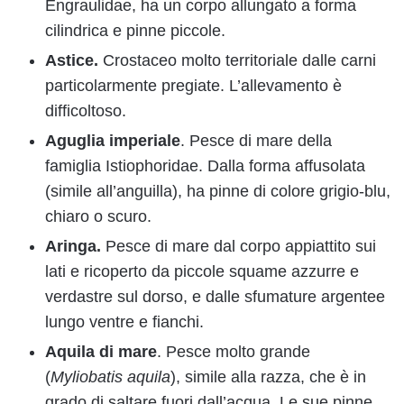
Engraulidae, ha un corpo allungato a forma
cilindrica e pinne piccole.
Astice.
Crostaceo molto territoriale dalle carni
particolarmente pregiate. L’allevamento è
difficoltoso.
Aguglia imperiale
. Pesce di mare della
famiglia Istiophoridae. Dalla forma affusolata
(simile all’anguilla), ha pinne di colore grigio-blu,
chiaro o scuro.
Aringa.
Pesce di mare dal corpo appiattito sui
lati e ricoperto da piccole squame azzurre e
verdastre sul dorso, e dalle sfumature argentee
lungo ventre e fianchi.
Aquila di mare
. Pesce molto grande
(
Myliobatis aquila
), simile alla razza, che è in
grado di saltare fuori dall’acqua. Le sue pinne