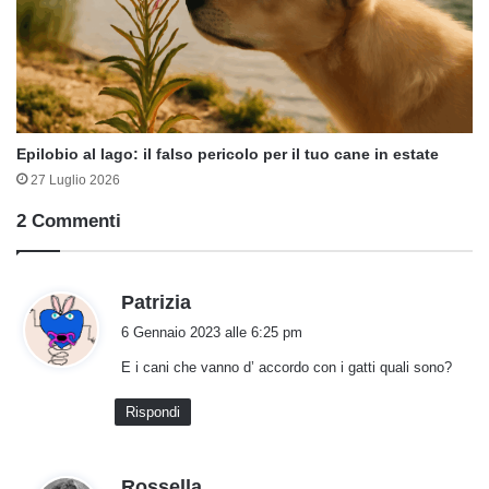
Epilobio al lago: il falso pericolo per il tuo cane in estate
27 Luglio 2026
2 Commenti
h
Patrizia
a
6 Gennaio 2023 alle 6:25 pm
d
E i cani che vanno d’ accordo con i gatti quali sono?
e
t
Rispondi
t
o
:
h
Rossella