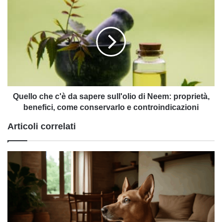
Quello
che
c'è
da
sapere
sull'olio
di
Neem:
proprietà,
benefici,
Quello che c'è da sapere sull'olio di Neem: proprietà,
come
benefici, come conservarlo e controindicazioni
conservarlo
Articoli correlati
e
controindicazioni