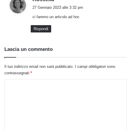
a
27 Gennaio 2023 alle 3:32 pm
d
ci faremo un articolo ad hoc
e
t
Rispondi
t
o
:
Lascia un commento
Il tuo indirizzo email non sarà pubblicato.
I campi obbligatori sono
contrassegnati
*
C
o
m
m
e
n